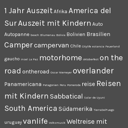
1 Jahr Auszeit
America del
Afrika
Auszeit mit Kindern
Sur
Auto
Brasilien
Autopanne
Bolivien
beach
Blumenau
Bolivia
Camper
campervan
Chile
Citylife
estancia
Feuerland
motorhome
on the
gaucho
insel
La Paz
oktoberfest
overlander
road
ontheroad
Oscar Niemeyer
Reisen
reise
Panamericana
Patagonien
Peru
Pomerode
mit Kindern
Sabbatical
Salar de Uyuni
South America
Südamerika
TierraDelFuego
vanlife
Weltreise mit
uruguay
Volksmusik