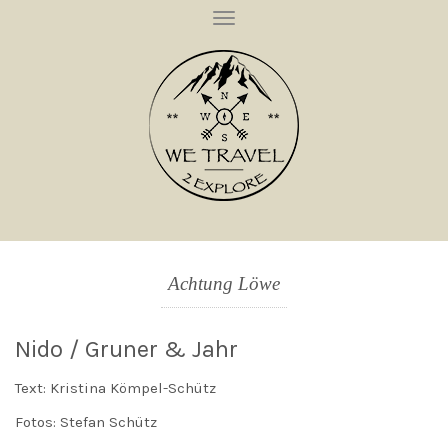
T
O
G
G
L
E
N
A
V
I
G
A
T
I
O
N
Achtung Löwe
Nido / Gruner & Jahr
Text: Kristina Kömpel-Schütz
Fotos: Stefan Schütz