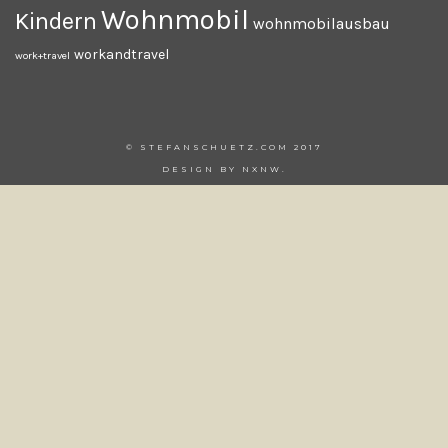
Wohnmobil
Kindern
wohnmobilausbau
workandtravel
work+travel
© STEFANSCHUETZ.COM 2017
DESIGN BY
NXNW
.