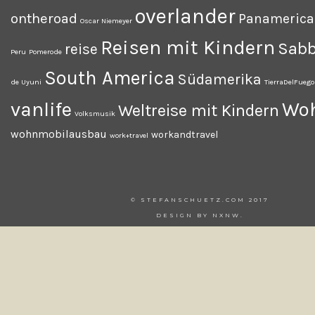
overlander
ontheroad
Panameric
Oscar Niemeyer
Reisen mit Kindern
Sabb
reise
Peru
Pomerode
South America
Südamerika
de Uyuni
TierraDelFuego
vanlife
Wo
Weltreise mit Kindern
Volksmusik
wohnmobilausbau
workandtravel
work+travel
© STEFANSCHUETZ.COM 2017
DESIGN BY
NXNW
.