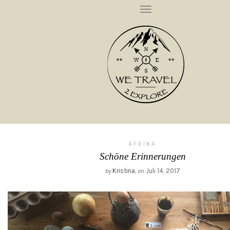
T
O
G
G
L
E
N
A
V
I
G
A
T
I
O
N
AFRIKA
Schöne Erinnerungen
Kristina
,
Juli 14, 2017
by
on