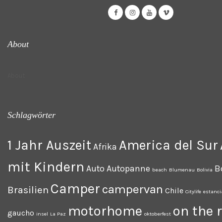
About
About
Schlagwörter
1 Jahr Auszeit
America del Sur
Afrika
mit Kindern
Auto
Autopanne
B
beach
Blumenau
Bolivia
Camper
campervan
Brasilien
Chile
Citylife
estanci
motorhome
on the 
gaucho
insel
La Paz
oktoberfest