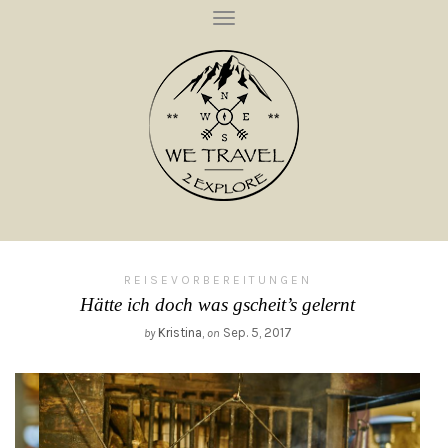
T
O
G
G
L
E
N
A
V
I
G
A
T
I
O
N
REISEVORBEREITUNGEN
Hätte ich doch was gscheit’s gelernt
Kristina
,
Sep. 5, 2017
by
on