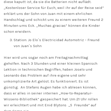
diese kaputt ist, da sie die Batterien nicht auflädt.
„Kostenloser Service für Euch, weil ihr auf der Reise seid“
erklärt uns der Sohn von Juan mit einem ehrlichen
Handschlag und schickt uns zu einem weiteren Freund 2
Minuten ums Eck. „Muchas gracias“ können die Kinder
schon erwidern.
Station: Jo Elo´s Electricidad Automotriz – Freund
von Juan´s Sohn
Hier wird uns sogar noch am Freitagnachmittag
geholfen. Nach 3 Stunden und einer kleinen Spanisch
Lektion in technischen Begriffen, haben Joselo und
Leonardo das Problem auf ihre eigene und sehr
unkomplizierte Art gelöst. Es funktioniert. Es ist
günstig. An Stefans Augen habe ich ablesen können,
dass er alles in seiner internen „How-to-Reparatur-
Wissens-Bibliothek“ gespeichert hat. Um 21 Uhr rollen
wir erleichtert und mit Enid Blytons „5 Freunde“ auf
dem Camp ein.