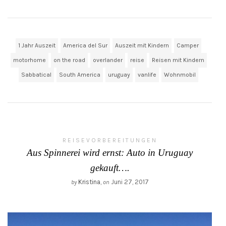
1 Jahr Auszeit
America del Sur
Auszeit mit Kindern
Camper
motorhome
on the road
overlander
reise
Reisen mit Kindern
Sabbatical
South America
uruguay
vanlife
Wohnmobil
REISEVORBEREITUNGEN
Aus Spinnerei wird ernst: Auto in Uruguay
gekauft….
Kristina
,
Juni 27, 2017
by
on