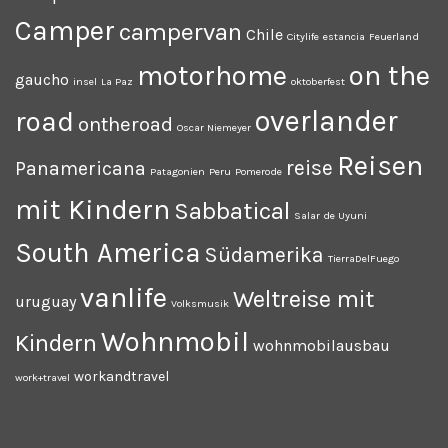
Camper
campervan
Chile
Citylife
estancia
Feuerland
motorhome
on the
gaucho
insel
La Paz
oktoberfest
overlander
road
ontheroad
Oscar Niemeyer
Reisen
reise
Panamericana
Patagonien
Peru
Pomerode
mit Kindern
Sabbatical
Salar de Uyuni
South America
Südamerika
TierraDelFuego
vanlife
Weltreise mit
uruguay
Volksmusik
Wohnmobil
Kindern
wohnmobilausbau
workandtravel
work+travel