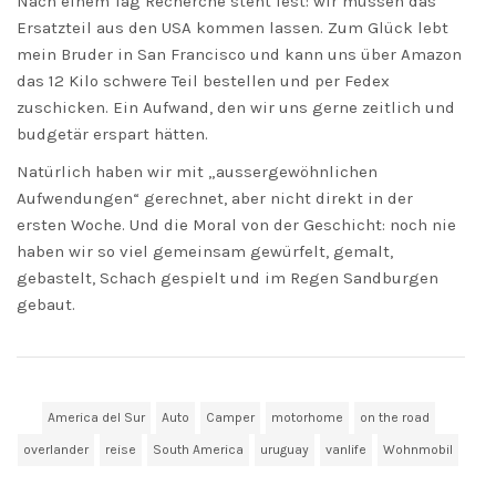
Nach einem Tag Recherche steht fest: wir müssen das
Ersatzteil aus den USA kommen lassen. Zum Glück lebt
mein Bruder in San Francisco und kann uns über Amazon
das 12 Kilo schwere Teil bestellen und per Fedex
zuschicken. Ein Aufwand, den wir uns gerne zeitlich und
budgetär erspart hätten.
Natürlich haben wir mit „aussergewöhnlichen
Aufwendungen“ gerechnet, aber nicht direkt in der
ersten Woche. Und die Moral von der Geschicht: noch nie
haben wir so viel gemeinsam gewürfelt, gemalt,
gebastelt, Schach gespielt und im Regen Sandburgen
gebaut.
America del Sur
Auto
Camper
motorhome
on the road
overlander
reise
South America
uruguay
vanlife
Wohnmobil