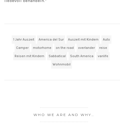
liebevoll behandeln.“
1 Jahr Auszeit
America del Sur
Auszeit mit Kindern
Auto
Camper
motorhome
on the road
overlander
reise
Reisen mit Kindern
Sabbatical
South America
vanlife
Wohnmobil
WHO WE ARE AND WHY…