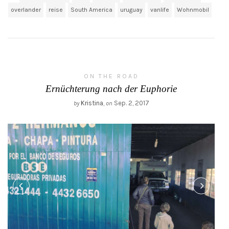
overlander
reise
South America
uruguay
vanlife
Wohnmobil
ON THE ROAD
Ernüchterung nach der Euphorie
Kristina
,
Sep. 2, 2017
by
on