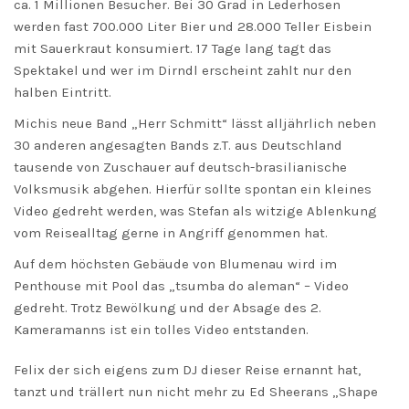
ca. 1 Millionen Besucher. Bei 30 Grad in Lederhosen
werden fast 700.000 Liter Bier und 28.000 Teller Eisbein
mit Sauerkraut konsumiert. 17 Tage lang tagt das
Spektakel und wer im Dirndl erscheint zahlt nur den
halben Eintritt.
Michis neue Band „Herr Schmitt“ lässt alljährlich neben
30 anderen angesagten Bands z.T. aus Deutschland
tausende von Zuschauer auf deutsch-brasilianische
Volksmusik abgehen. Hierfür sollte spontan ein kleines
Video gedreht werden, was Stefan als witzige Ablenkung
vom Reisealltag gerne in Angriff genommen hat.
Auf dem höchsten Gebäude von Blumenau wird im
Penthouse mit Pool das „tsumba do aleman“ – Video
gedreht. Trotz Bewölkung und der Absage des 2.
Kameramanns ist ein tolles Video entstanden.
Felix der sich eigens zum DJ dieser Reise ernannt hat,
tanzt und trällert nun nicht mehr zu Ed Sheerans „Shape