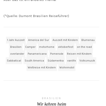
(*Quelle: Dumont Brasilien Reiseführer)
1 Jahr Auszeit
America del Sur
Auszeit mit Kindern
Blumenau
Brasilien
Camper
motorhome
oktoberfest
on the road
overlander
Panamericana
Pomerode
Reisen mit Kindern
Sabbatical
South America
Südamerika
vanlife
Volksmusik
Weltreise mit Kindern
Wohnmobil
BRASILIEN
Wir kehren heim