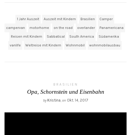
1 Jahr Auszeit
Auszeit mit Kindern
Brasilien
Camper
campervan
motorhome
on the road
overlander
Panamericana
Reisen mit Kindern
Sabbatical
South America
Südamerika
vanlife
Weltreise mit Kindern
Wohnmobil
wohnmobilausbau
BRASILIEN
Opa, Schornstein und Eisenbahn
Kristina
,
Okt. 14, 2017
by
on