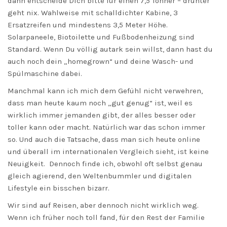
dann entscheide Dich bitte für einen 7,5 Tonner – drunter
geht nix. Wahlweise mit schalldichter Kabine, 3
Ersatzreifen und mindestens 3,5 Meter Höhe.
Solarpaneele, Biotoilette und Fußbodenheizung sind
Standard. Wenn Du völlig autark sein willst, dann hast du
auch noch dein „homegrown“ und deine Wasch- und
Spülmaschine dabei.
Manchmal kann ich mich dem Gefühl nicht verwehren,
dass man heute kaum noch „gut genug“ ist, weil es
wirklich immer jemanden gibt, der alles besser oder
toller kann oder macht. Natürlich war das schon immer
so. Und auch die Tatsache, dass man sich heute online
und überall im internationalen Vergleich sieht, ist keine
Neuigkeit. Dennoch finde ich, obwohl oft selbst genau
gleich agierend, den Weltenbummler und digitalen
Lifestyle ein bisschen bizarr.
Wir sind auf Reisen, aber dennoch nicht wirklich weg.
Wenn ich früher noch toll fand, für den Rest der Familie