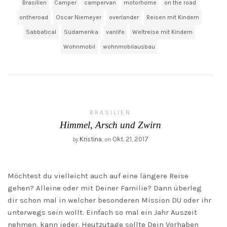
Brasilien
Camper
campervan
motorhome
on the road
ontheroad
Oscar Niemeyer
overlander
Reisen mit Kindern
Sabbatical
Südamerika
vanlife
Weltreise mit Kindern
Wohnmobil
wohnmobilausbau
BRASILIEN
Himmel, Arsch und Zwirn
Kristina
,
Okt. 21, 2017
by
on
Möchtest du vielleicht auch auf eine längere Reise
gehen? Alleine oder mit Deiner Familie? Dann überleg
dir schon mal in welcher besonderen Mission DU oder ihr
unterwegs sein wollt. Einfach so mal ein Jahr Auszeit
nehmen, kann jeder. Heutzutage sollte Dein Vorhaben