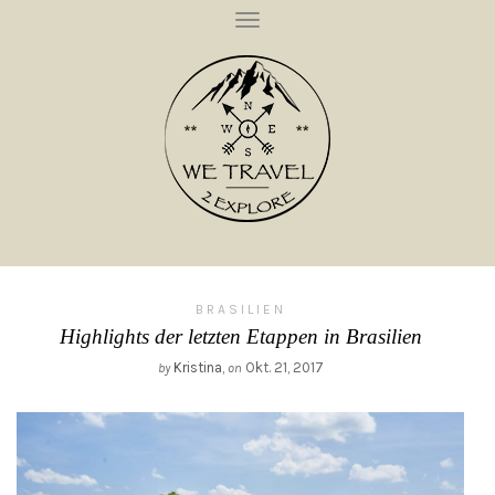
T
O
G
G
L
E
N
A
V
I
G
A
T
I
O
N
BRASILIEN
Highlights der letzten Etappen in Brasilien
Kristina
,
Okt. 21, 2017
by
on