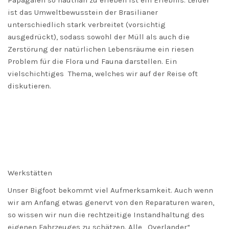
Papagaien so hautnah zu erleben ist ein Erlebnis. Leider
ist das Umweltbewusstein der Brasilianer
unterschiedlich stark verbreitet (vorsichtig
ausgedrückt), sodass sowohl der Müll als auch die
Zerstörung der natürlichen Lebensräume ein riesen
Problem für die Flora und Fauna darstellen. Ein
vielschichtiges Thema, welches wir auf der Reise oft
diskutieren.
Werkstätten
Unser Bigfoot bekommt viel Aufmerksamkeit. Auch wenn
wir am Anfang etwas genervt von den Reparaturen waren,
so wissen wir nun die rechtzeitige Instandhaltung des
eigenen Fahrzeuges zu schätzen. Alle „Overlander“